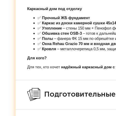
Каркасный дом под отделку
✅
Прочный ЖБ фундамент
✅
Каркас из доски камерной сушки 45х1
✅
Утепление
– стены 150 мм + Пенофол ф
✅
Обшивка стен OSB-3
– готов к дальней
✅
Полы
– фанера ФК 15 мм по обрешётке 
✅
Окна Rehau Grazio 70 мм и входная д
✅
Кровля
– металлочерепица 0,5 мм, защи
Для кого?
Для тех, кто хочет
надёжный каркасный дом с 
Подготовительные