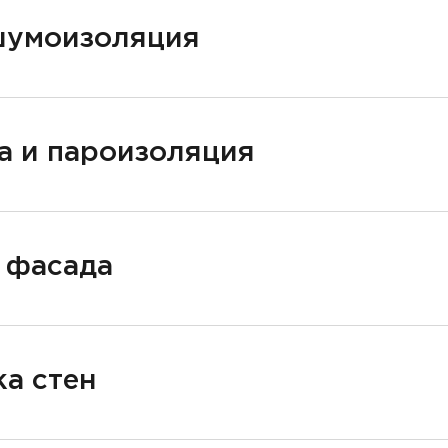
шумоизоляция
а и пароизоляция
 фасада
а стен