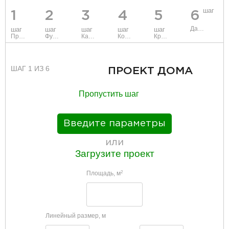
шаг
1
2
3
4
5
6
Данные
шаг
шаг
шаг
шаг
шаг
Проект
Фундамент
Каркас и стены
Коммуникации
Крыша
ШАГ 1 ИЗ 6
ПРОЕКТ ДОМА
Пропустить шаг
Введите параметры
или
Загрузите проект
Площадь, м
2
Линейный размер, м