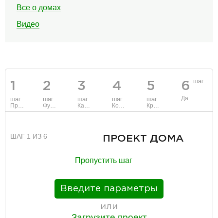
Все о домах
Видео
шаг
1
2
3
4
5
6
Данные
шаг
шаг
шаг
шаг
шаг
Проект
Фундамент
Каркас и стены
Коммуникации
Крыша
ШАГ 1 ИЗ 6
ПРОЕКТ ДОМА
Пропустить шаг
Введите параметры
или
Загрузите проект