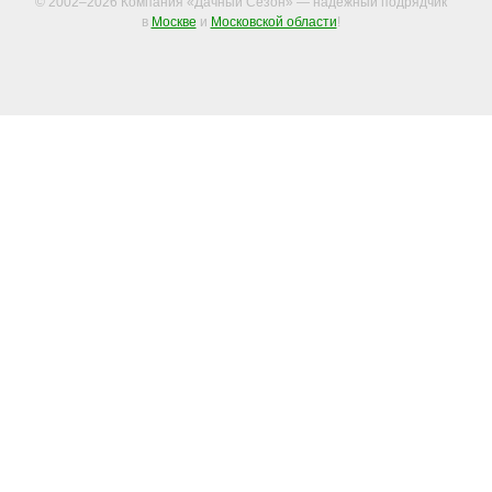
© 2002–2026 Компания «Дачный Сезон» — надежный подрядчик
в
Москве
и
Московской области
!