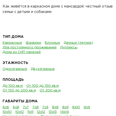
Как живётся в каркасном доме с мансардой: честный отзыв
семьи с детьми и собаками
ТИП ДОМА
Каркасные
Фахверк
Блочные
Дачные (летние)
Для постоянного проживания
Дуплексы
Дома из СИП панелей
ЭТАЖНОСТЬ
Одноэтажные
Двухэтажные
ПЛОЩАДЬ
До 100 кв.м
От 100 до 150 кв.м
От 150 до 200 кв.м
От 200 кв.м
ГАБАРИТЫ ДОМА
6х6
6х8
7х7
7х8
7х9
8х8
8х9
8х10
9х9
10х10
10х12
11х11
12х12
13х13
14х14