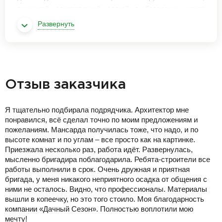
расшитой декоративной доской в баварском стиле
фахверк. Проект дома запроектирован в два полных
Развернуть
этажа с максимально рациональной планировкой для
данного участка.
Отзыв заказчика
Я тщательно подбирала подрядчика. Архитектор мне
понравился, всё сделал точно по моим предложениям и
пожеланиям. Мансарда получилась тоже, что надо, и по
высоте комнат и по углам – все просто как на картинке.
Приезжала несколько раз, работа идёт. Развернулась,
мысленно бригадира поблагодарила. Ребята-строители все
работы выполнили в срок. Очень дружная и приятная
бригада, у меня никакого неприятного осадка от общения с
ними не осталось. Видно, что профессионалы. Материалы
вышли в копеечку, но это того стоило. Моя благодарность
компании «Дачный Сезон». Полностью воплотили мою
мечту!