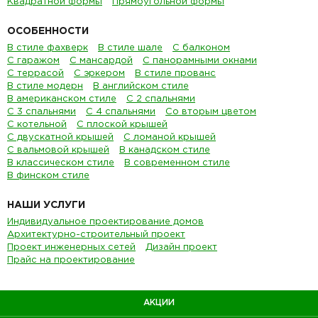
Квадратной формы
Прямоугольной формы
ОСОБЕННОСТИ
В стиле фахверк
В стиле шале
С балконом
С гаражом
С мансардой
С панорамными окнами
С террасой
С эркером
В стиле прованс
В стиле модерн
В английском стиле
В американском стиле
С 2 спальнями
С 3 спальнями
С 4 спальнями
Со вторым цветом
С котельной
С плоской крышей
С двускатной крышей
С ломаной крышей
С вальмовой крышей
В канадском стиле
В классическом стиле
В современном стиле
В финском стиле
НАШИ УСЛУГИ
Индивидуальное проектирование домов
Архитектурно-строительный проект
Проект инженерных сетей
Дизайн проект
Прайс на проектирование
АКЦИИ