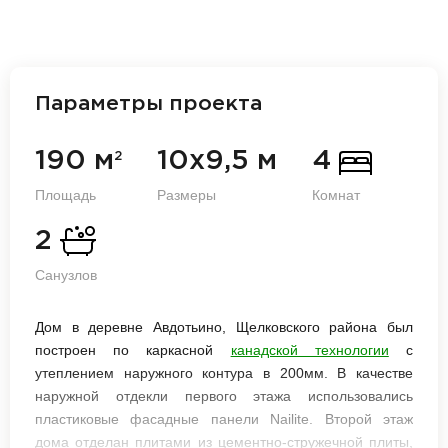
Параметры проекта
190 м
10х9,5 м
4
2
Площадь
Размеры
Комнат
2
Санузлов
Дом в деревне Авдотьино, Щелковского района был
построен по каркасной
канадской технологии
с
утеплением наружного контура в 200мм. В качестве
наружной отдекли первого этажа использовались
пластиковые фасадные панели Nailite. Второй этаж
дома отделан плитами из цементно-стружечной плиты,