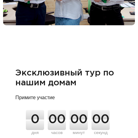
Эксклюзивный тур по
нашим домам
Примите участие
0
00
00
00
дня
часов
минут
секунд