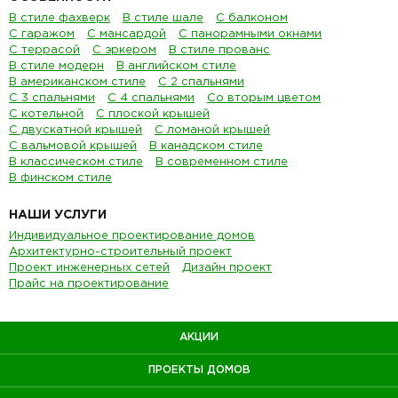
В стиле фахверк
В стиле шале
С балконом
С гаражом
С мансардой
С панорамными окнами
С террасой
С эркером
В стиле прованс
В стиле модерн
В английском стиле
В американском стиле
С 2 спальнями
С 3 спальнями
С 4 спальнями
Со вторым цветом
С котельной
С плоской крышей
С двускатной крышей
С ломаной крышей
С вальмовой крышей
В канадском стиле
В классическом стиле
В современном стиле
В финском стиле
НАШИ УСЛУГИ
Индивидуальное проектирование домов
Архитектурно-строительный проект
Проект инженерных сетей
Дизайн проект
Прайс на проектирование
АКЦИИ
ПРОЕКТЫ ДОМОВ