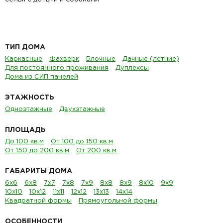
ТИП ДОМА
Каркасные
Фахверк
Блочные
Дачные (летние)
Для постоянного проживания
Дуплексы
Дома из СИП панелей
ЭТАЖНОСТЬ
Одноэтажные
Двухэтажные
ПЛОЩАДЬ
До 100 кв.м
От 100 до 150 кв.м
От 150 до 200 кв.м
От 200 кв.м
ГАБАРИТЫ ДОМА
6х6
6х8
7х7
7х8
7х9
8х8
8х9
8х10
9х9
10х10
10х12
11х11
12х12
13х13
14х14
Квадратной формы
Прямоугольной формы
ОСОБЕННОСТИ