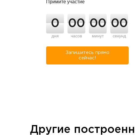
Примите участие
0
00
00
00
дня
часов
минут
секунд
Запишитесь прямо
сейчас!
Другие построен