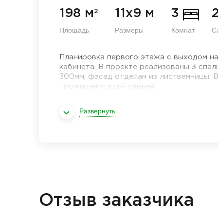
198 м
11х9 м
3
2
Площадь
Размеры
Комнат
С
Планировка первого этажа с выходом на 
кабинета. В проекте реализованы 3 спал
300мм, фасад отделан из лиственницы. 
проживания всей семьей.
Развернуть
Отзыв заказчика