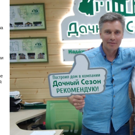
на
ли
не
й