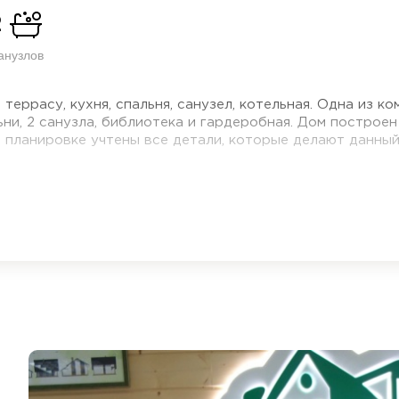
2
анузлов
террасу, кухня, спальня, санузел, котельная. Одна из 
ьни, 2 санузла, библиотека и гардеробная. Дом построе
В планировке учтены все детали, которые делают данны