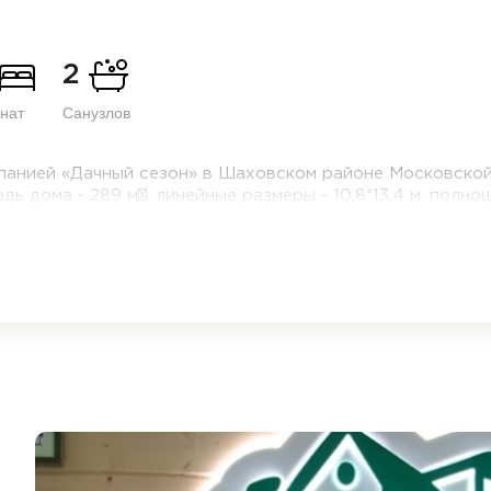
2
нат
Санузлов
панией «Дачный сезон» в Шаховском районе Московской
ь дома - 289 м², линейные размеры - 10,8*13,4 м, полн