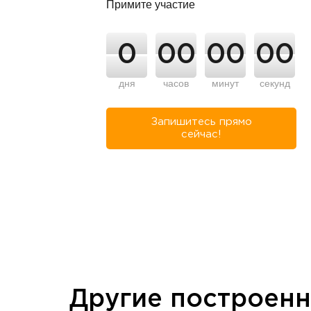
Примите участие
0
00
00
00
дня
часов
минут
секунд
Запишитесь прямо
сейчас!
Другие построен