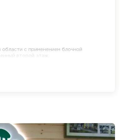
 области с применением блочной
оценный второй этаж.