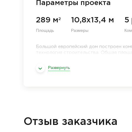
Параметры проекта
289 м
10,8х13,4 м
5
2
Площадь
Размеры
Ком
Большой европейский дом построен ком
технология строительства. Общая площад
Развернуть
Отзыв заказчика