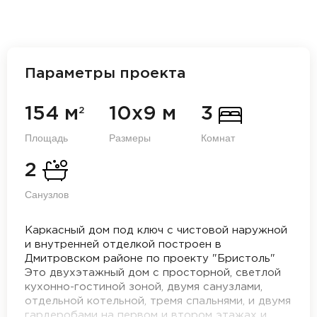
Параметры проекта
154 м
10х9 м
3
2
Площадь
Размеры
Комнат
2
Санузлов
Каркасный дом под ключ с чистовой наружной
и внутренней отделкой построен в
Дмитровском районе по проекту "Бристоль"
Это двухэтажный дом с просторной, светлой
кухонно-гостиной зоной, двумя санузлами,
отдельной котельной, тремя спальнями, и двумя
гардеробами на первом и втором этажах и