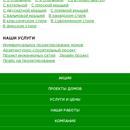
С 3 спальнями
С 4 спальнями
Со вторым цветом
С котельной
С плоской крышей
С двускатной крышей
С ломаной крышей
С вальмовой крышей
В канадском стиле
В классическом стиле
В современном стиле
В финском стиле
НАШИ УСЛУГИ
Индивидуальное проектирование домов
Архитектурно-строительный проект
Проект инженерных сетей
Дизайн проект
Прайс на проектирование
АКЦИИ
ПРОЕКТЫ ДОМОВ
УСЛУГИ И ЦЕНЫ
НАШИ РАБОТЫ
КОМПАНИЯ