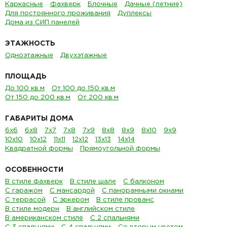
Каркасные
Фахверк
Блочные
Дачные (летние)
Для постоянного проживания
Дуплексы
Дома из СИП панелей
ЭТАЖНОСТЬ
Одноэтажные
Двухэтажные
ПЛОЩАДЬ
До 100 кв.м
От 100 до 150 кв.м
От 150 до 200 кв.м
От 200 кв.м
ГАБАРИТЫ ДОМА
6х6
6х8
7х7
7х8
7х9
8х8
8х9
8х10
9х9
10х10
10х12
11х11
12х12
13х13
14х14
Квадратной формы
Прямоугольной формы
ОСОБЕННОСТИ
В стиле фахверк
В стиле шале
С балконом
С гаражом
С мансардой
С панорамными окнами
С террасой
С эркером
В стиле прованс
В стиле модерн
В английском стиле
В американском стиле
С 2 спальнями