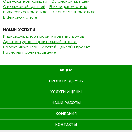
С двускатной крышей
С ломаной крышей
С вальмовой крышей
В канадском стиле
В классическом стиле
В современном стиле
В финском стиле
НАШИ УСЛУГИ
Индивидуальное проектирование домов
Архитектурно-строительный проект
Проект инженерных сетей
Дизайн проект
Прайс на проектирование
АКЦИИ
ПРОЕКТЫ ДОМОВ
УСЛУГИ И ЦЕНЫ
НАШИ РАБОТЫ
КОМПАНИЯ
КОНТАКТЫ