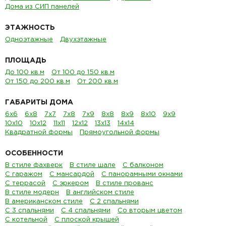
Дома из СИП панелей
ЭТАЖНОСТЬ
Одноэтажные
Двухэтажные
ПЛОЩАДЬ
До 100 кв.м
От 100 до 150 кв.м
От 150 до 200 кв.м
От 200 кв.м
ГАБАРИТЫ ДОМА
6х6
6х8
7х7
7х8
7х9
8х8
8х9
8х10
9х9
10х10
10х12
11х11
12х12
13х13
14х14
Квадратной формы
Прямоугольной формы
ОСОБЕННОСТИ
В стиле фахверк
В стиле шале
С балконом
С гаражом
С мансардой
С панорамными окнами
С террасой
С эркером
В стиле прованс
В стиле модерн
В английском стиле
В американском стиле
С 2 спальнями
С 3 спальнями
С 4 спальнями
Со вторым цветом
С котельной
С плоской крышей