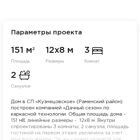
Параметры проекта
151 м
12х8 м
3
2
Площадь
Размеры
Комнат
2
Санузлов
Дом в СП «Кузнецовское» (Раменский район)
построен компанией «Дачный сезон» по
каркасной технологии. Общая площадь дома -
151 м², линейные размеры - 12х8 м. Внутри
спроектированы 3 комнаты, 2 санузла, площадь
гостиной на первом этаже увеличена за счет
круглого эркера. Он же служит основой для