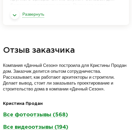
балкона на втором этаже. Внешние стены
облицованы ЦСП с мраморно-гранитной
Развернуть
крошкой, цоколь – декоративными ПВХ-
панелями. Выполнена ламинация окон,
установлено чистовое крыльцо.
Отзыв заказчика
Компания «Дачный Сезон» построила для Кристины Продан
дом. Заказчик делится опытом сотрудничества.
Рассказывает, как работают архитекторы и строители.
Делает вывод, стоит ли заказывать проектирование и
строительство дома в компании «Дачный Сезон».
Кристина Продан
Все фотоотзывы (568)
Все видеоотзывы (194)