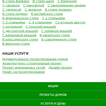
В стиле фахверк
В стиле шале
С балконом
С гаражом
С мансардой
С панорамными окнами
С террасой
С эркером
В стиле прованс
В стиле модерн
В английском стиле
В американском стиле
С 2 спальнями
С 3 спальнями
С 4 спальнями
Со вторым цветом
С котельной
С плоской крышей
С двускатной крышей
С ломаной крышей
С вальмовой крышей
В канадском стиле
В классическом стиле
В современном стиле
В финском стиле
НАШИ УСЛУГИ
Индивидуальное проектирование домов
Архитектурно-строительный проект
Проект инженерных сетей
Дизайн проект
Прайс на проектирование
АКЦИИ
ПРОЕКТЫ ДОМОВ
УСЛУГИ И ЦЕНЫ