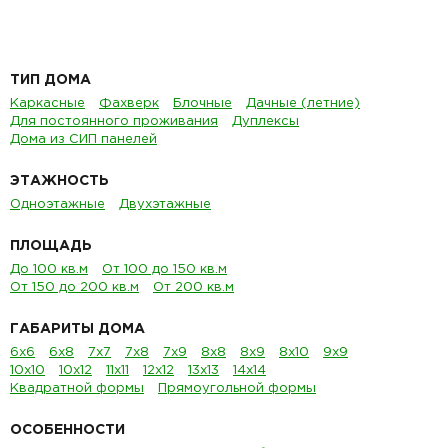
ТИП ДОМА
Каркасные
Фахверк
Блочные
Дачные (летние)
Для постоянного проживания
Дуплексы
Дома из СИП панелей
ЭТАЖНОСТЬ
Одноэтажные
Двухэтажные
ПЛОЩАДЬ
До 100 кв.м
От 100 до 150 кв.м
От 150 до 200 кв.м
От 200 кв.м
ГАБАРИТЫ ДОМА
6х6
6х8
7х7
7х8
7х9
8х8
8х9
8х10
9х9
10х10
10х12
11х11
12х12
13х13
14х14
Квадратной формы
Прямоугольной формы
ОСОБЕННОСТИ