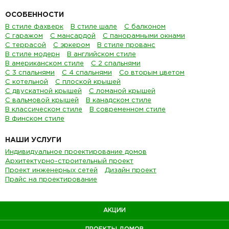
ОСОБЕННОСТИ
В стиле фахверк
В стиле шале
С балконом
С гаражом
С мансардой
С панорамными окнами
С террасой
С эркером
В стиле прованс
В стиле модерн
В английском стиле
В американском стиле
С 2 спальнями
С 3 спальнями
С 4 спальнями
Со вторым цветом
С котельной
С плоской крышей
С двускатной крышей
С ломаной крышей
С вальмовой крышей
В канадском стиле
В классическом стиле
В современном стиле
В финском стиле
НАШИ УСЛУГИ
Индивидуальное проектирование домов
Архитектурно-строительный проект
Проект инженерных сетей
Дизайн проект
Прайс на проектирование
АКЦИИ