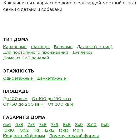
Как живётся в каркасном доме с мансардой: честный отзыв
семьи с детьми и собаками
ТИП ДОМА
Каркасные
Фахверк
Блочные
Дачные (летние)
Для постоянного проживания
Дуплексы
Дома из СИП панелей
ЭТАЖНОСТЬ
Одноэтажные
Двухэтажные
ПЛОЩАДЬ
До 100 кв.м
От 100 до 150 кв.м
От 150 до 200 кв.м
От 200 кв.м
ГАБАРИТЫ ДОМА
6х6
6х8
7х7
7х8
7х9
8х8
8х9
8х10
9х9
10х10
10х12
11х11
12х12
13х13
14х14
Квадратной формы
Прямоугольной формы