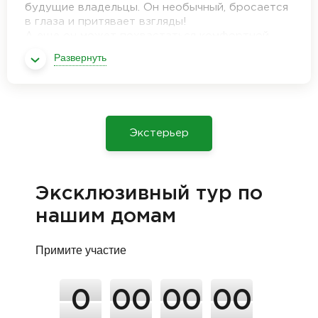
будущие владельцы. Он необычный, бросается
в глаза и притявает взгляды!
А еще он может похвастаться комфортной
планировкой. Наши архитекторы постарались
Развернуть
задействовать всю площадь дома с
максимальной пользой.
Экстерьер
Эксклюзивный тур по
нашим домам
Примите участие
0
00
00
00