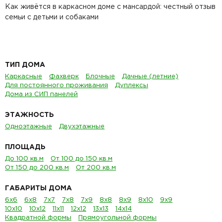
Как живётся в каркасном доме с мансардой: честный отзыв
семьи с детьми и собаками
ТИП ДОМА
Каркасные
Фахверк
Блочные
Дачные (летние)
Для постоянного проживания
Дуплексы
Дома из СИП панелей
ЭТАЖНОСТЬ
Одноэтажные
Двухэтажные
ПЛОЩАДЬ
До 100 кв.м
От 100 до 150 кв.м
От 150 до 200 кв.м
От 200 кв.м
ГАБАРИТЫ ДОМА
6х6
6х8
7х7
7х8
7х9
8х8
8х9
8х10
9х9
10х10
10х12
11х11
12х12
13х13
14х14
Квадратной формы
Прямоугольной формы