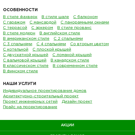
ОСОБЕННОСТИ
В стиле фахверк
В стиле шале
С балконом
С гаражом
С мансардой
С панорамными окнами
С террасой
С эркером
В стиле прованс
В стиле модерн
В английском стиле
В американском стиле
С 2 спальнями
С 3 спальнями
С 4 спальнями
Со вторым цветом
С котельной
С плоской крышей
С двускатной крышей
С ломаной крышей
С вальмовой крышей
В канадском стиле
В классическом стиле
В современном стиле
В финском стиле
НАШИ УСЛУГИ
Индивидуальное проектирование домов
Архитектурно-строительный проект
Проект инженерных сетей
Дизайн проект
Прайс на проектирование
АКЦИИ