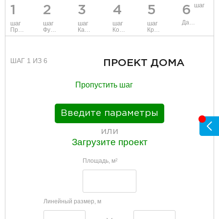
шаг
1
2
3
4
5
6
Данные
шаг
шаг
шаг
шаг
шаг
Проект
Фундамент
Каркас и стены
Коммуникации
Крыша
ШАГ 1 ИЗ 6
ПРОЕКТ ДОМА
Пропустить шаг
Введите параметры
или
Загрузите проект
Площадь, м
2
Линейный размер, м