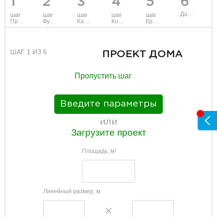
1
2
3
4
5
6
Данные
шаг
шаг
шаг
шаг
шаг
Проект
Фундамент
Каркас и стены
Коммуникации
Крыша
ШАГ 1 ИЗ 6
ПРОЕКТ ДОМА
Пропустить шаг
Введите параметры
или
Загрузите проект
Площадь, м
2
Линейный размер, м