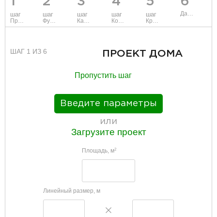
1
2
3
4
5
6
Данные
шаг
шаг
шаг
шаг
шаг
Проект
Фундамент
Каркас и стены
Коммуникации
Крыша
ШАГ 1 ИЗ 6
ПРОЕКТ ДОМА
Пропустить шаг
Введите параметры
или
Загрузите проект
Площадь, м
2
Линейный размер, м