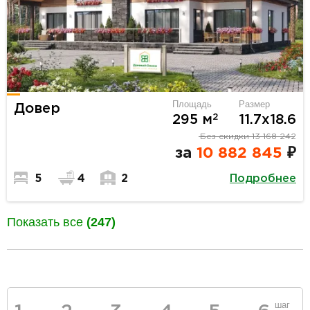
Площадь
Размер
Довер
2
295 м
11.7х18.6
Без скидки
13 168 242
за
10 882 845
₽
Подробнее
5
4
2
Показать все
(247)
разделитель
шаг