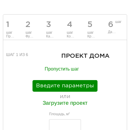
разделитель
шаг
1
2
3
4
5
6
Данные
шаг
шаг
шаг
шаг
шаг
Проект
Фундамент
Каркас и стены
Коммуникации
Крыша
ШАГ 1 ИЗ 6
ПРОЕКТ ДОМА
Пропустить шаг
Введите параметры
или
Загрузите проект
Площадь, м
2